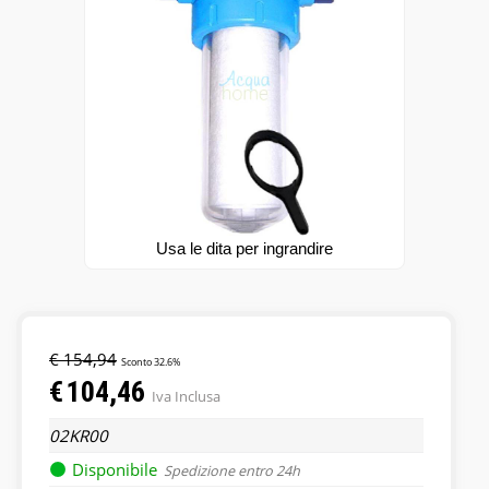
FILTRI
POMPE, UV E CHIMICI
RACCORDI
OFFERTE
Usa le dita per ingrandire
€ 154,94
Sconto 32.6%
€
104,46
Iva Inclusa
02KR00
Disponibile
Spedizione entro 24h