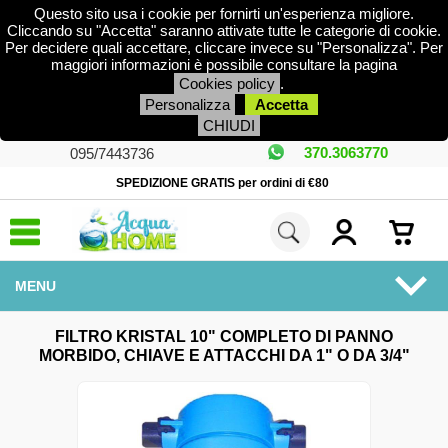
Questo sito usa i cookie per fornirti un'esperienza migliore.
Cliccando su "Accetta" saranno attivate tutte le categorie di cookie.
Per decidere quali accettare, cliccare invece su "Personalizza". Per
maggiori informazioni è possibile consultare la pagina
Cookies policy
.
Personalizza
Accetta
CHIUDI
370.3063770
095/7443736
SPEDIZIONE GRATIS per ordini di €80
MENU
DEPURATORI
FILTRO KRISTAL 10" COMPLETO DI PANNO
MORBIDO, CHIAVE E ATTACCHI DA 1" O DA 3/4"
ADDOLCITORI
PISCINA E FONTANE