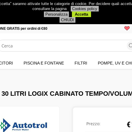
ccetta" saranno attivate tutte le categorie di cookie. Per decidere quali accet
consultare la pagina
Cookies policy
.
Personalizza
Accetta
CHIUDI
NE GRATIS per ordini di €80
ITORI
PISCINA E FONTANE
FILTRI
POMPE, UV E CH
30 LITRI LOGIX CABINATO TEMPO/VOLU
€
Prezzo: