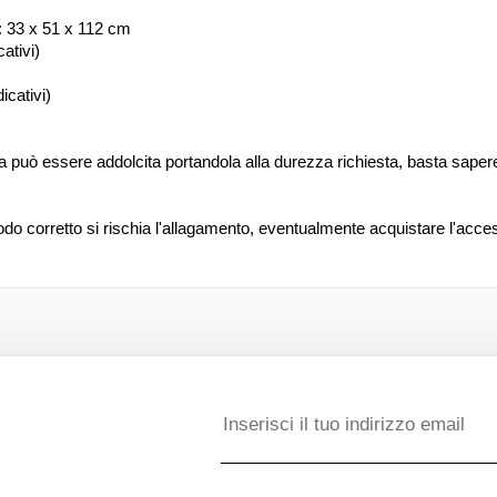
: 33 x 51 x 112 cm
ativi)
icativi)
uò essere addolcita portandola alla durezza richiesta, basta sapere l
 corretto si rischia l'allagamento, eventualmente acquistare l'access