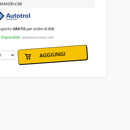
MAX030-CAB
Sono un nuovo cliente
asporto
GRATIS
per ordini di
80€
Disponibile
Spedizione entro 24h