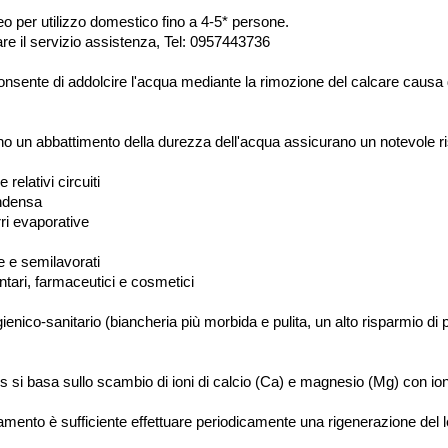
eo per utilizzo domestico fino a 4-5* persone.
mare il servizio assistenza, Tel: 0957443736
nte di addolcire l'acqua mediante la rimozione del calcare causa di dann
rano un abbattimento della durezza dell'acqua assicurano un notevole r
relativi circuiti
ondensa
rri evaporative
e e semilavorati
ntari, farmaceutici e cosmetici
nico-sanitario (biancheria più morbida e pulita, un alto risparmio di pr
 si basa sullo scambio di ioni di calcio (Ca) e magnesio (Mg) con ioni
ento è sufficiente effettuare periodicamente una rigenerazione del let