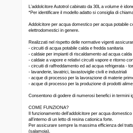
L'addolcitore Autotrol cabinato da 30L a volume è idon
*Per identificare il modello adatto si consiglia di chia
Addolcitore per acqua domestico per acqua potabile conse
elettrodomestici in genere.
Realizzati nel rispetto delle normative vigenti assicu
- circuiti di acqua potabile calda e fredda sanitaria
- caldaie per impianti di riscaldamento ad acqua calda e 
- caldaie a vapore e relativi circuiti vapore e ritorno c
- circuiti di raffreddamento ed ad acqua refrigerata - to
- lavanderie, lavatrici, lavastoviglie civili e industriali
- acque di processo per la lavorazione di materie prim
- acque di processo per la produzione di prodotti alime
Consentono di godere di numerosi benefici in termini igie
COME FUNZIONA?
Il funzionamento dell'addolcitore per acqua domestico s
all'interno di un letto di resina cationica forte.
Per assicurare sempre la massima efficienza del trattam
(salamoia).