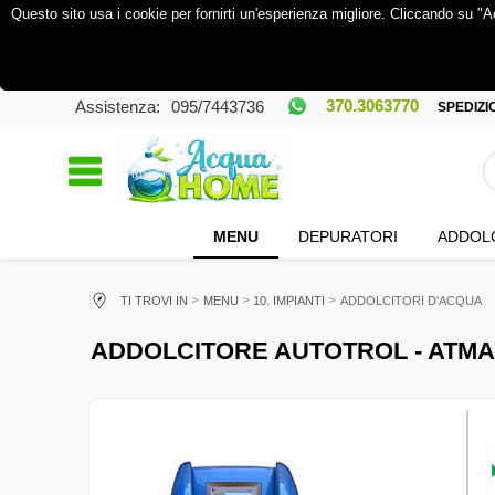
Questo sito usa i cookie per fornirti un'esperienza migliore. Cliccando su "A
370.3063770
Assistenza:
095/7443736
SPEDIZIO
MENU
DEPURATORI
ADDOLC
TI TROVI IN
MENU
10. IMPIANTI
ADDOLCITORI D'ACQUA
ADDOLCITORE AUTOTROL - ATMA 