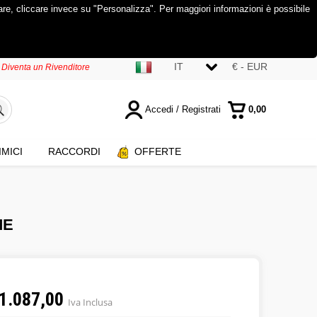
tare, cliccare invece su "Personalizza". Per maggiori informazioni è possibile
IT
€ - EUR
Diventa un Rivenditore
Accedi / Registrati
0,00
Sono già registrato
IMICI
RACCORDI
OFFERTE
E-mail:
Password:
ME
Hai perso la password?
1.087,00
Iva Inclusa