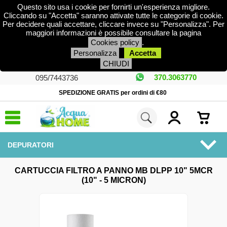
Questo sito usa i cookie per fornirti un'esperienza migliore.
Cliccando su "Accetta" saranno attivate tutte le categorie di cookie.
Per decidere quali accettare, cliccare invece su "Personalizza". Per
maggiori informazioni è possibile consultare la pagina
Cookies policy
.
Personalizza
Accetta
CHIUDI
370.3063770
095/7443736
SPEDIZIONE GRATIS per ordini di €80
DEPURATORI
MENU
CARTUCCIA FILTRO A PANNO MB DLPP 10" 5MCR
(10" - 5 MICRON)
ADDOLCITORI
PISCINA E FONTANE