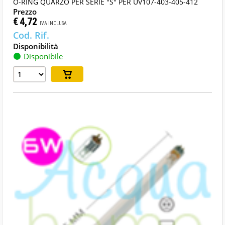
O-RING QUARZO PER SERIE "S" PER UV107-403-405-412
€
4,72
IVA INCLUSA
Disponibile