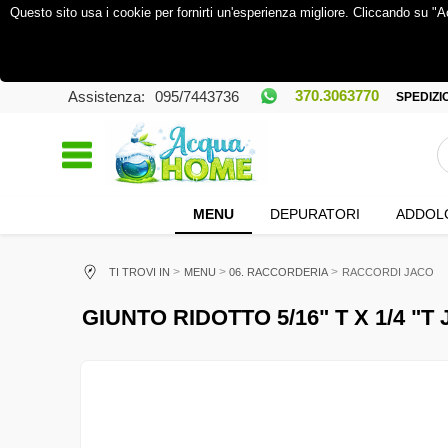
Questo sito usa i cookie per fornirti un'esperienza migliore. Cliccando su "A
370.3063770
Assistenza:
095/7443736
SPEDIZIO
MENU
DEPURATORI
ADDOLC
TI TROVI IN
MENU
06. RACCORDERIA
RACCORDI JACO
GIUNTO RIDOTTO 5/16" T X 1/4 "T