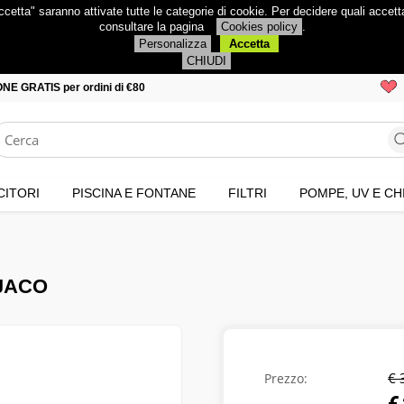
ccetta" saranno attivate tutte le categorie di cookie. Per decidere quali accet
consultare la pagina
Cookies policy
.
Personalizza
Accetta
CHIUDI
NE GRATIS per ordini di €80
ITORI
PISCINA E FONTANE
FILTRI
POMPE, UV E CH
 JACO
€ 
Prezzo: