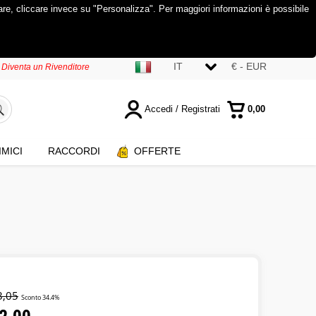
tare, cliccare invece su "Personalizza". Per maggiori informazioni è possibile
IT
€ - EUR
Diventa un Rivenditore
Accedi / Registrati
0,00
Sono già registrato
IMICI
RACCORDI
OFFERTE
E-mail:
Password:
Hai perso la password?
3,05
Sconto 34.4%