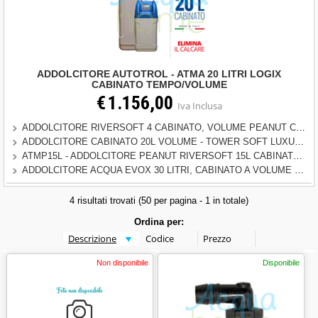
FILTRI
POMPE, UV E CHIMICI
ADDOLCITORE AUTOTROL - ATMA 20 LITRI LOGIX
CABINATO TEMPO/VOLUME
€
1.156,00
RACCORDI
Iva Inclusa
ADDOLCITORE RIVERSOFT 4 CABINATO, VOLUME PEANUT CON BYPASS (AUTOTROL) (4 LITRI di resina ( per uso tecnico ))
OFFERTE
ADDOLCITORE CABINATO 20L VOLUME - TOWER SOFT LUXURY
ATMP15L - ADDOLCITORE PEANUT RIVERSOFT 15L CABINATO CON BY PASS - TEMPO/VOLUME
ADDOLCITORE ACQUA EVOX 30 LITRI, CABINATO A VOLUME CON BYPASS (30 LITRI di resina ( per 5/8 persone ))
4 risultati trovati (50 per pagina - 1 in totale)
Ordina per:
Non disponibile
Disponibile