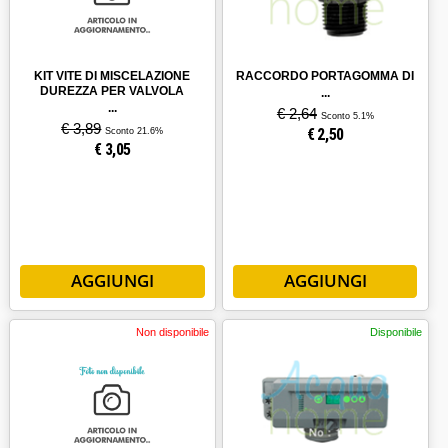
KIT VITE DI MISCELAZIONE
RACCORDO PORTAGOMMA DI
DUREZZA PER VALVOLA
SCARICO GOMITO 1/2"F
PEANUT
€ 2,64
Sconto 5.1%
€ 3,89
€
2,50
Sconto 21.6%
€
3,05
Non disponibile
Disponibile