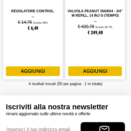
REGOLATORE CONTROL.
VALVOLA PEANUT 366/604 - 3/4"
PEANUT ESTERNO 1,33 GPM - 07
M REFILL. 14 INJ G (TEMPO)
12/230V 50HZ
€ 14,76
Sconto 56%
€ 420,78
€
6,49
Sconto 40.7%
€
249,48
4 risultati trovati (50 per pagina - 1 in totale)
Iscriviti alla nostra newsletter
rimani aggiornato sulle ultime novità e offerte