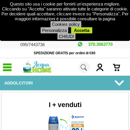
Questo sito usa i cookie per fornirti un'esperienza migliore.
Cliccando su "Accetta" saranno attivate tutte le categorie di cookie.
Per decidere quali accettare, cliccare invece su "Personalizza". Per
maggiori informazioni è possibile consultare la pagina
Cookies policy
.
Personalizza
Accetta
CHIUDI
370.3063770
095/7443736
SPEDIZIONE GRATIS per ordini di €80
ADDOLCITORI
MENU
I + venduti
DEPURATORI
PISCINA E FONTANE